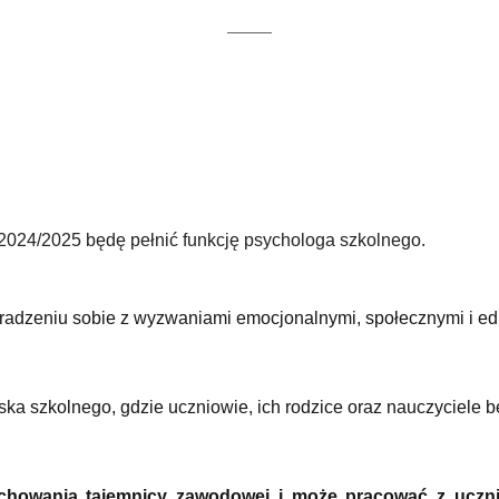
 2024/2025
będę pełnić funkcję psychologa szkolnego.
 radzeniu sobie z wyzwaniami emocjonalnymi, społecznymi i ed
a szkolnego, gdzie uczniowie, ich rodzice oraz nauczyciele bę
chowania tajemnicy zawodowej i może pracować z uczniam