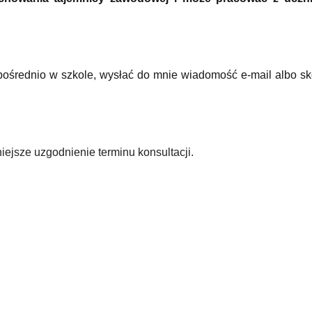
ośrednio w szkole, wys
łać do mnie wiadomość e-mail albo sko
ejsze uzgodnienie terminu konsultacji.