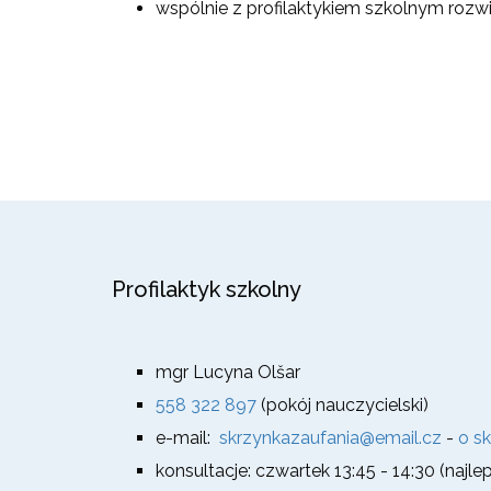
wspólnie z profilaktykiem szkolnym ro
Profilaktyk szkolny
mgr Lucyna Olšar
558 322 897
(pokój nauczycielski)
e-mail:
skrzynkazaufania@email.cz
-
o s
konsultacje: czwartek 13:45 - 14:30 (najl