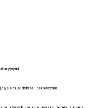
ukacyjnymi.
dą się czuli dobrze i bezpiecznie.
i, których rodzice wyrazili zgodę z pracą