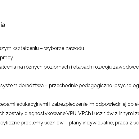
ia
szym kształceniu – wyborze zawodu
 pracy
ztałcenia na różnych poziomach i etapach rozwoju zawodowe
i system doradztwa – przechodnie pedagogiczno-psychologicz
zebami edukacyjnymi i zabezpieczenie im odpowiedniej opie
ych zostały diagnostykowane VPU, VPCh i uczniów z innymi 
yficzne problemy uczniów – plany indywidualne, praca z u