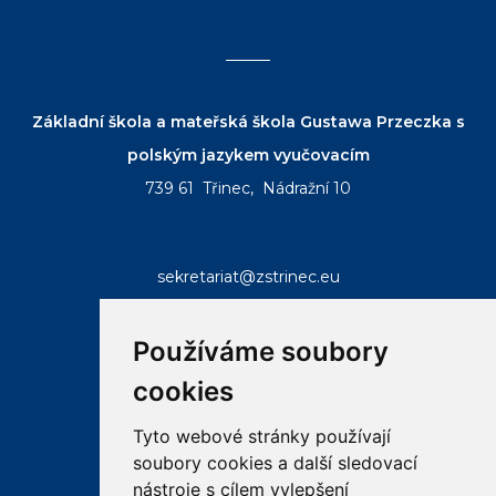
Základní škola a mateřská škola Gustawa Przeczka s
polským jazykem vyučovacím
739 61 Třinec, Nádražní 10
sekretariat@zstrinec.eu
tel.:
+420 558 332 407
tel.:
+420 773 746 958
Používáme soubory
cookies
Tyto webové stránky používají
soubory cookies a další sledovací
RYCHLÉ ODKAZY
nástroje s cílem vylepšení