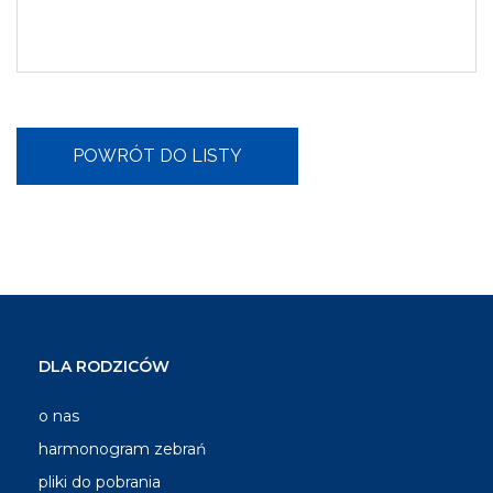
DLA RODZICÓW
o nas
harmonogram zebrań
pliki do pobrania