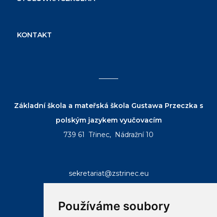
KONTAKT
Základní škola a mateřská škola Gustawa Przeczka s
polským jazykem vyučovacím
739 61 Třinec, Nádražní 10
sekretariat@zstrinec.eu
tel.:
+420 558 332 407
tel.:
+420 773 746 958
Používáme soubory