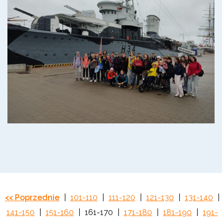
<< Poprzednie
|
101-110
|
111-120
|
121-130
|
131-140
|
141-150
|
151-160
|
161-170
|
171-180
|
181-190
|
191-