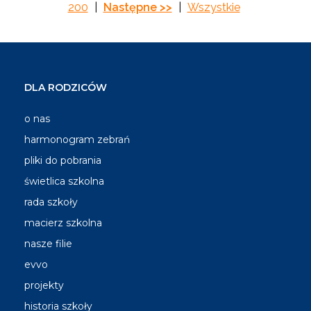
200
|
Następne >>
|
Wszystkie
DLA RODZICÓW
o nas
harmonogram zebrań
pliki do pobrania
świetlica szkolna
rada szkoły
macierz szkolna
nasze filie
evvo
projekty
historia szkoły