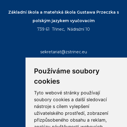
Základní škola a mateřská škola Gustawa Przeczka s
polským jazykem vyučovacím
739 61 Třinec, Nádražní 10
sekretariat@zstrinec.eu
tel.:
+420 558 332 407
tel.:
+420 773 746 958
Používáme soubory
cookies
Tyto webové stránky používají
soubory cookies a další sledovací
RYCHLÉ ODKAZY
nástroje s cílem vylepšení
uživatelského prostředí, zobrazení
přizpůsobeného obsahu a reklam,
email
bakalar
ke
analýzy návštěvnosti webových