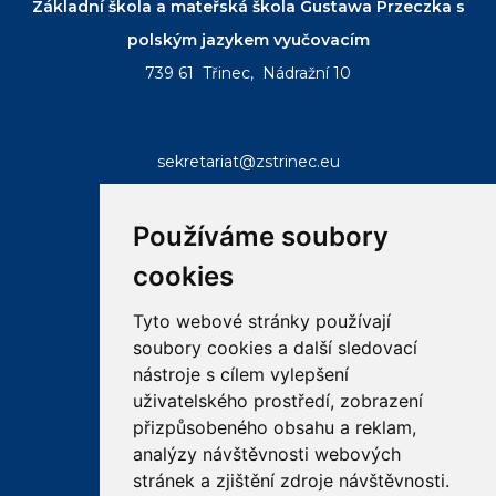
Základní škola a mateřská škola Gustawa Przeczka s
polským jazykem vyučovacím
739 61 Třinec, Nádražní 10
sekretariat@zstrinec.eu
tel.:
+420 558 332 407
tel.:
+420 773 746 958
Používáme soubory
cookies
Tyto webové stránky používají
soubory cookies a další sledovací
RYCHLÉ ODKAZY
nástroje s cílem vylepšení
uživatelského prostředí, zobrazení
přizpůsobeného obsahu a reklam,
email
bakalar
ke
analýzy návštěvnosti webových
stazeni
stránek a zjištění zdroje návštěvnosti.