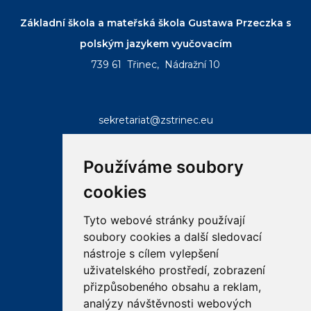
Základní škola a mateřská škola Gustawa Przeczka s
polským jazykem vyučovacím
739 61 Třinec, Nádražní 10
sekretariat@zstrinec.eu
tel.:
+420 558 332 407
tel.:
+420 773 746 958
Používáme soubory
cookies
Tyto webové stránky používají
soubory cookies a další sledovací
RYCHLÉ ODKAZY
nástroje s cílem vylepšení
uživatelského prostředí, zobrazení
email
bakalar
ke
přizpůsobeného obsahu a reklam,
analýzy návštěvnosti webových
stazeni