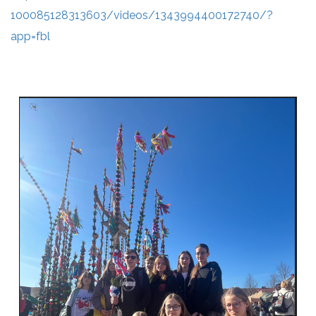
100085128313603/videos/
1343994400172740/?
app=fbl