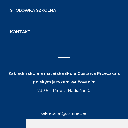
STOŁÓWKA SZKOLNA
KONTAKT
Základní škola a mateřská škola Gustawa Przeczka s
polským jazykem vyučovacím
739 61 Třinec, Nádražní 10
sekretariat@zstrinec.eu
tel.:
+420 558 332 407