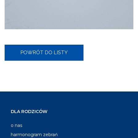
DLA RODZICÓW
o nas
harmonogram zebrań