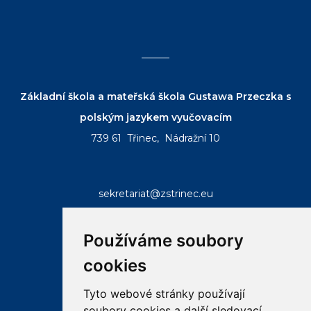
Základní škola a mateřská škola Gustawa Przeczka s
polským jazykem vyučovacím
739 61 Třinec, Nádražní 10
sekretariat@zstrinec.eu
tel.:
+420 558 332 407
tel.:
+420 773 746 958
Používáme soubory
cookies
Tyto webové stránky používají
soubory cookies a další sledovací