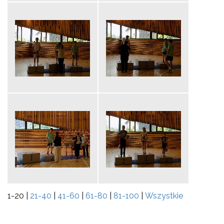
1-20
|
21-40
|
41-60
|
61-80
|
81-100
|
Wszystkie