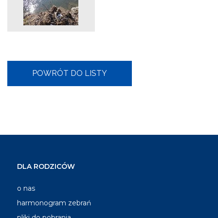
DLA RODZICÓW
o nas
harmonogram zebrań
pliki do pobrania