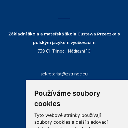
Základní škola a mateřská škola Gustawa Przeczka s
polským jazykem vyučovacím
739 61 Třinec, Nádražní 10
sekretariat@zstrinec.eu
tel.:
+420 558 332 407
tel.:
+420 773 746 958
Používáme soubory
cookies
Tyto webové stránky používají
soubory cookies a další sledovací