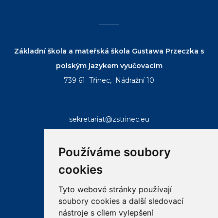
Základní škola a mateřská škola Gustawa Przeczka s
polským jazykem vyučovacím
739 61 Třinec, Nádražní 10
sekretariat@zstrinec.eu
tel.:
+420 558 332 407
tel.:
+420 773 746 958
Používáme soubory
cookies
Tyto webové stránky používají
soubory cookies a další sledovací
RYCHLÉ ODKAZY
nástroje s cílem vylepšení