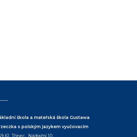
ákladní škola a mateřská škola Gustawa
rzeczka s polským jazykem vyučovacím
39 61 Třinec, Nádražní 10