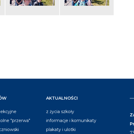
IÓW
AKTUALNOŚCI
lekcyjne
z życia szkoły
Z
olne "przerwa"
informacje i komunikaty
P
czniowski
plakaty i ulotki
7