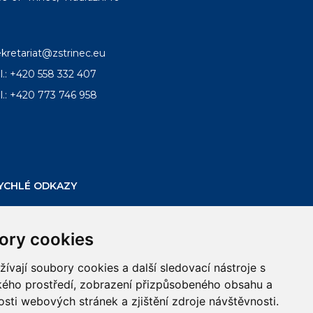
ekretariat@zstrinec.eu
l.:
+420 558 332 407
l.:
+420 773 746 958
YCHLÉ ODKAZY
mail
bakalar
ke
ory cookies
stazeni
vají soubory cookies a další sledovací nástroje s
ského prostředí, zobrazení přizpůsobeného obsahu a
sti webových stránek a zjištění zdroje návštěvnosti.