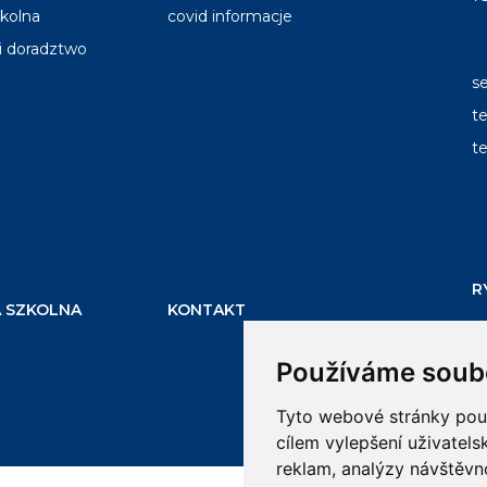
zkolna
covid informacje
 i doradztwo
s
te
te
R
 SZKOLNA
KONTAKT
e
Používáme soub
Tyto webové stránky použí
cílem vylepšení uživatel
reklam, analýzy návštěvno