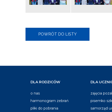
DLA RODZICÓW
DLA UCZN
o nas
zajęcia poza
harmonogram zebrań
pisemko szk
pliki do pobrania
samorząd u