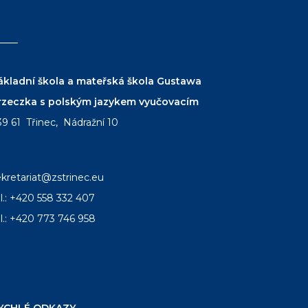
ákladní škola a mateřská škola Gustawa
rzeczka s polským jazykem vyučovacím
39 61 Třinec, Nádražní 10
ekretariat@zstrinec.eu
l.:
+420 558 332 407
l.:
+420 773 746 958