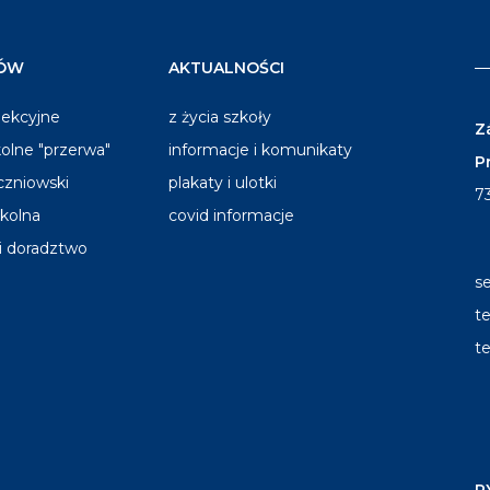
IÓW
AKTUALNOŚCI
lekcyjne
z życia szkoły
Z
olne "przerwa"
informacje i komunikaty
P
czniowski
plakaty i ulotki
7
zkolna
covid informacje
 i doradztwo
s
te
te