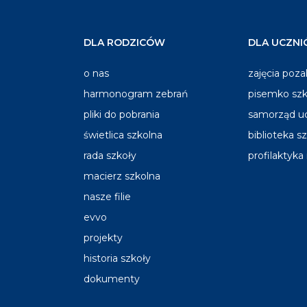
DLA RODZICÓW
DLA UCZN
o nas
zajęcia poza
harmonogram zebrań
pisemko szk
pliki do pobrania
samorząd u
świetlica szkolna
biblioteka s
rada szkoły
profilaktyka
macierz szkolna
nasze filie
evvo
projekty
historia szkoły
dokumenty