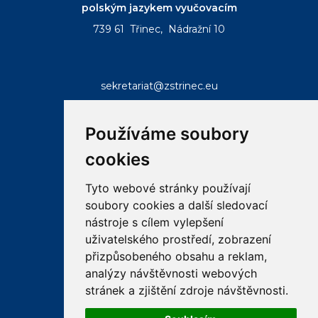
polským jazykem vyučovacím
739 61 Třinec, Nádražní 10
sekretariat@zstrinec.eu
tel.:
+420 558 332 407
tel.:
+420 773 746 958
Používáme soubory
cookies
Tyto webové stránky používají
soubory cookies a další sledovací
RYCHLÉ ODKAZY
nástroje s cílem vylepšení
uživatelského prostředí, zobrazení
přizpůsobeného obsahu a reklam,
email
bakalar
ke
analýzy návštěvnosti webových
stazeni
stránek a zjištění zdroje návštěvnosti.