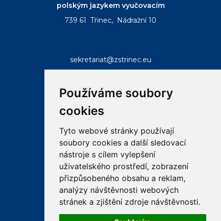
polským jazykem vyučovacím
739 61 Třinec, Nádražní 10
sekretariat@zstrinec.eu
tel.:
+420 558 332 407
tel.:
+420 773 746 958
Používáme soubory
cookies
Tyto webové stránky používají
soubory cookies a další sledovací
RYCHLÉ ODKAZY
nástroje s cílem vylepšení
uživatelského prostředí, zobrazení
přizpůsobeného obsahu a reklam,
email
bakalar
ke
analýzy návštěvnosti webových
stazeni
stránek a zjištění zdroje návštěvnosti.