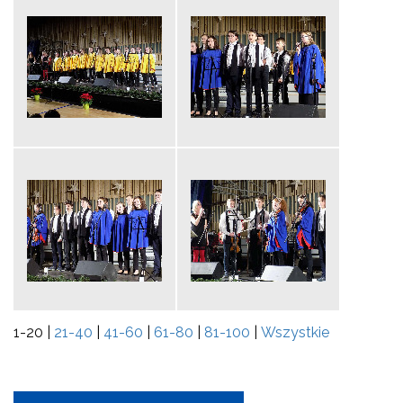
1-20
|
21-40
|
41-60
|
61-80
|
81-100
|
Wszystkie