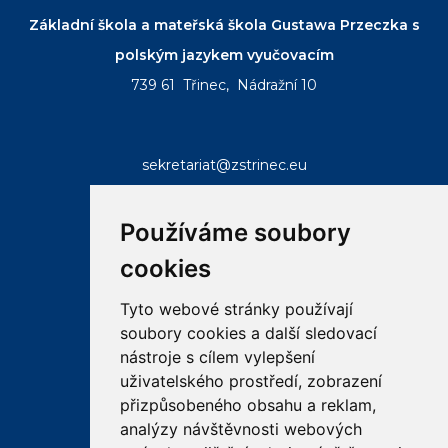
Základní škola a mateřská škola Gustawa Przeczka s
polským jazykem vyučovacím
739 61 Třinec, Nádražní 10
sekretariat@zstrinec.eu
tel.:
+420 558 332 407
tel.:
+420 773 746 958
Používáme soubory
cookies
Tyto webové stránky používají
soubory cookies a další sledovací
RYCHLÉ ODKAZY
nástroje s cílem vylepšení
uživatelského prostředí, zobrazení
přizpůsobeného obsahu a reklam,
email
bakalar
ke
analýzy návštěvnosti webových
stazeni