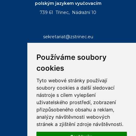
polským jazykem vyučovacím
739 61 Třinec, Nádražní 10
sekretariat@zstrinec.eu
tel.:
+420 558 332 407
tel.:
+420 773 746 958
Používáme soubory
cookies
Tyto webové stránky používají
soubory cookies a další sledovací
RYCHLÉ ODKAZY
nástroje s cílem vylepšení
uživatelského prostředí, zobrazení
přizpůsobeného obsahu a reklam,
email
bakalar
ke
analýzy návštěvnosti webových
stazeni
stránek a zjištění zdroje návštěvnosti.