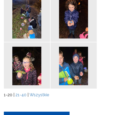
1-20
|
21-40
|
Wszystkie