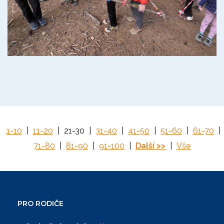
1-10
|
11-20
|
21-30
|
31-40
|
41-50
|
51-60
|
61-70
|
71-80
|
81-90
|
91-100
|
Další >>
|
Vše
PRO RODIČE