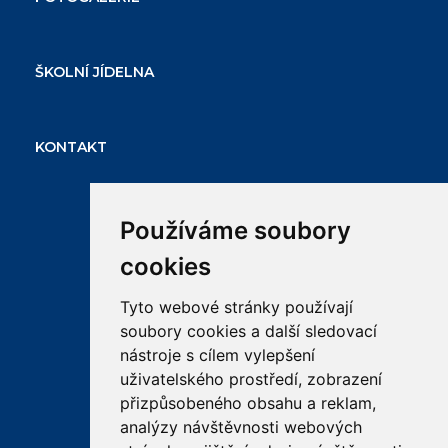
ŠKOLNÍ JÍDELNA
KONTAKT
Používáme soubory
cookies
Tyto webové stránky používají
soubory cookies a další sledovací
RYCHLÉ ODKAZY
nástroje s cílem vylepšení
uživatelského prostředí, zobrazení
přizpůsobeného obsahu a reklam,
email
bakalar
ke
analýzy návštěvnosti webových
stazeni